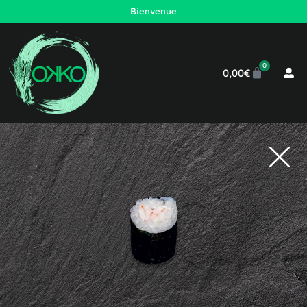
Bienvenue
0
0,00
€